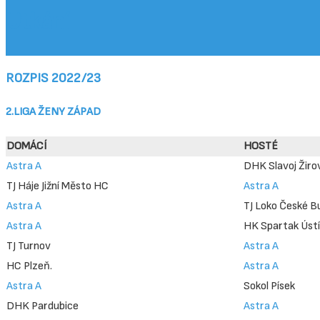
Utkání
ROZPIS 2022/23
2.LIGA ŽENY ZÁPAD
DOMÁCÍ
HOSTÉ
Astra A
DHK Slavoj Žiro
TJ Háje Jižní Město HC
Astra A
Astra A
TJ Loko České B
Astra A
HK Spartak Ústí
TJ Turnov
Astra A
HC Plzeň.
Astra A
Astra A
Sokol Písek
DHK Pardubice
Astra A