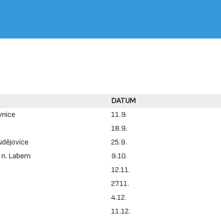
DATUM
vnice
11.9.
18.9.
udějovice
25.9.
 n. Labem
9.10.
12.11.
27.11.
4.12.
11.12.