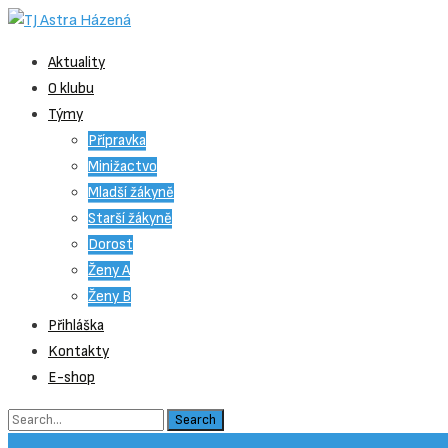
Skip
Aktuality
to
O klubu
content
Týmy
Přípravka
Minižactvo
Mladší žákyně
Starší žákyně
Dorost
Ženy A
Ženy B
Přihláška
Kontakty
E-shop
Search
for: