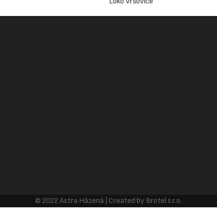
Loko Vršovice
© 2022 Astra Házená | Created by Brotel s.r.o.