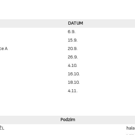
DATUM
6.9.
15.9.
ce A
20.9.
26.9.
4.10.
16.10.
18.10.
4.11.
Podzim
ŽL
hala