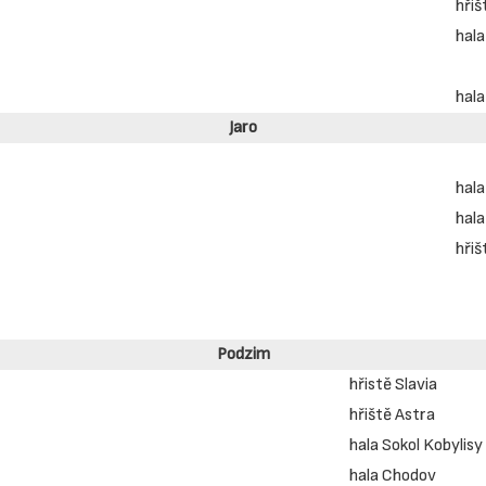
hřiš
hala
hala
Jaro
hala
hala
hřiš
Podzim
hřistě Slavia
hřiště Astra
hala Sokol Kobylisy
hala Chodov