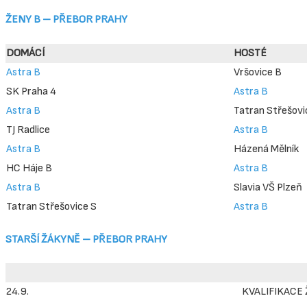
ŽENY B –
PŘEBOR PRAHY
DOMÁCÍ
HOSTÉ
Astra B
Vršovice B
SK Praha 4
Astra B
Astra B
Tatran Střešovi
TJ Radlice
Astra B
Astra B
Házená Mělník
HC Háje B
Astra B
Astra B
Slavia VŠ Plzeň
Tatran Střešovice S
Astra B
STARŠÍ ŽÁKYNĚ – PŘEBOR PRAHY
24.9.
KVALIFIKACE 