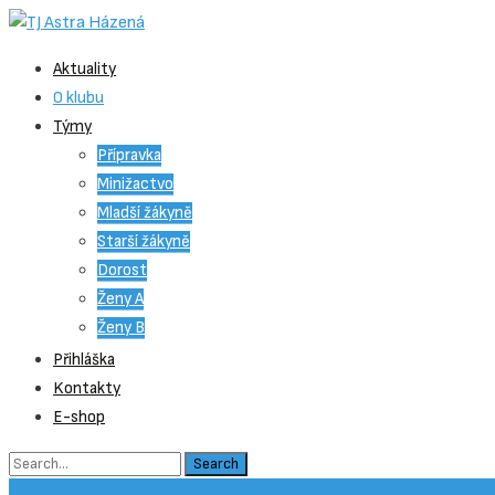
Skip
Aktuality
to
O klubu
content
Týmy
Přípravka
Minižactvo
Mladší žákyně
Starší žákyně
Dorost
Ženy A
Ženy B
Přihláška
Kontakty
E-shop
Search
for: