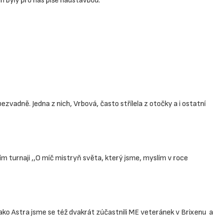
ch byly pro nás píše nadstavbou.
zvadně. Jedna z nich, Vrbová, často střílela z otočky a i ostatní
m turnaji ,,O míč mistryň světa, který jsme, myslím v roce
 Jako Astra jsme se též dvakrát zúčastnili ME veteránek v Brixenu a