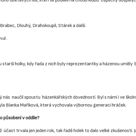
oho obětavých lidí, kteří se podíleli na chodu klubu. Úspěchy dospělý
Brabec, Dlouhý, Drahokoupil, Stárek a další.
ová
.
 starší holky, kdy řada z nich byly reprezentantky a házenou uměly be
ý nás naučil spoustu házenkářských dovedností. Byl s námi i ve školní
yla Blanka Maříková, která vychovala výbornou generaci hráček.
o působení v oddíle?
účast trvala jen jeden rok, tak řadě holek to dalo velké zkušenosti.