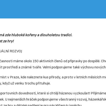
á zde hluboké kořeny a dlouholetou tradici.
t ze hry!
ÁLNÍ ROZVOJ
asnosti máme okolo 150 aktivních členů od přípravky po dospělé. Chc
nit prostředí a známé tváře. Velmi podporujeme také výchovu nových
a míst v Praze, kde naleznete kus přírody, a proto v letních měsícíc
y, když už venku trochu přituhuje.
ortovních dovedností, které si chtějí házenou vyzkoušet! Přijímáme i
ek. U nejmenších hráček podporujeme všestranný rozvoj, házenkářský d
t ze hry a dětské nadšení je pro nás klíčem k úspěchu.