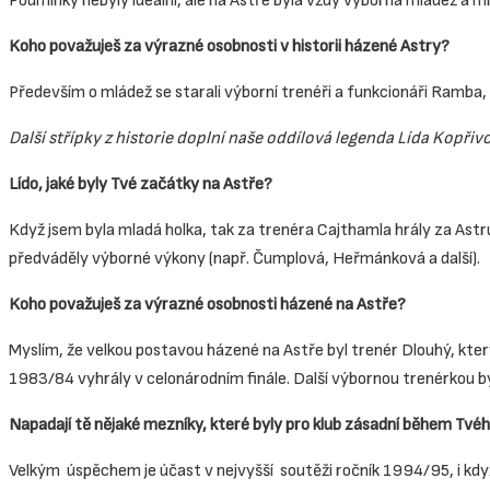
Podmínky nebyly ideální, ale na Astře byla vždy výborná mládež a mn
Koho považuješ za výrazné osobnosti v historii házené Astry?
Především o mládež se starali výborní trenéři a funkcionáři Ramba, 
Další střípky z historie doplní naše oddílová legenda Lída Kopřiv
Lído, jaké byly Tvé začátky na Astře?
Když jsem byla mladá holka, tak za trenéra Cajthamla hrály za Astru
předváděly výborné výkony (např. Čumplová, Heřmánková a další).
Koho považuješ za výrazné osobnosti házené na Astře?
Myslím, že velkou postavou házené na Astře byl trenér Dlouhý, kter
1983/84 vyhrály v celonárodním finále. Další výbornou trenérkou b
Napadají tě nějaké mezníky, které byly pro klub zásadní během Tvéh
Velkým úspěchem je účast v nejvyšší soutěži ročník 1994/95, i když 