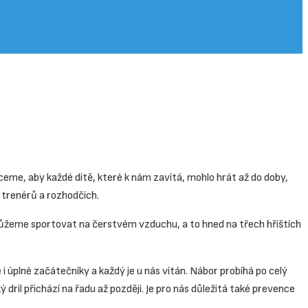
eme, aby každé dítě, které k nám zavítá, mohlo hrát až do doby,
 trenérů a rozhodčích.
h můžeme sportovat na čerstvém vzduchu, a to hned na třech hřištích
 úplné začátečníky a každý je u nás vítán. Nábor probíhá po celý
ril přichází na řadu až později. Je pro nás důležitá také prevence