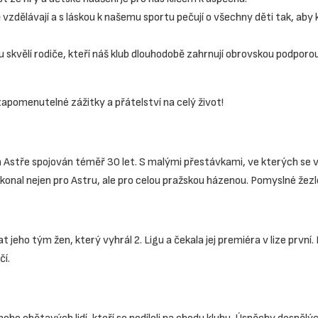
ě vzdělávají a s láskou k našemu sportu pečují o všechny děti tak, aby
skvělí rodiče, kteří náš klub dlouhodobě zahrnují obrovskou podporou
apomenutelné zážitky a přátelství na celý život!
 na Astře spojován téměř 30 let. S malými přestávkami, ve kterých se
ykonal nejen pro Astru, ale pro celou pražskou házenou. Pomyslné žezlo
 jeho tým žen, který vyhrál 2. Ligu a čekala jej premiéra v lize první
čí.