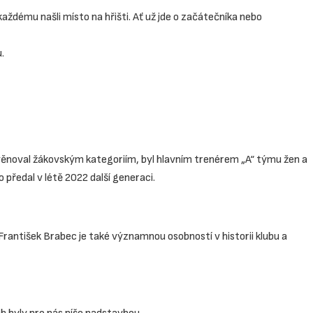
 každému našli místo na hřišti. Ať už jde o začátečníka nebo
.
 věnoval žákovským kategoriím, byl hlavním trenérem „A“ týmu žen a
 předal v létě 2022 další generaci.
. František Brabec je také významnou osobností v historii klubu a