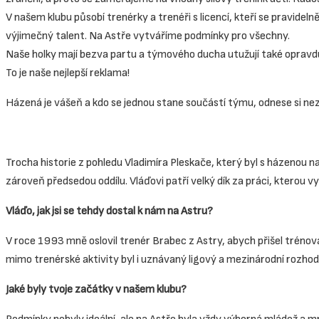
V našem klubu působí trenérky a trenéři s licencí, kteří se pravideln
výjimečný talent. Na Astře vytváříme podmínky pro všechny.
Naše holky mají bezva partu a týmového ducha utužují také opravdu 
To je naše nejlepší reklama!
Házená je vášeň a kdo se jednou stane součástí týmu, odnese si nez
Trocha historie z pohledu Vladimíra Pleskače, který byl s házenou
zároveň předsedou oddílu. Vláďovi patří velký dík za práci, kterou v
Vláďo, jak jsi se tehdy dostal k nám na Astru?
V roce 1993 mně oslovil trenér Brabec z Astry, abych přišel trénovat
mimo trenérské aktivity byl i uznávaný ligový a mezinárodní rozhod
Jaké byly tvoje začátky v našem klubu?