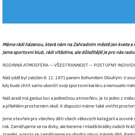
O klubu
Máme rádi házenou, která nám na Zahradním městě jen kvete a m
Jsme sportovní klub, rádi vítězíme, ale důležitější je pro nás rados
RODINNÁ ATMOSFÉRA – VŠESTRANNOST – POSTUPNÝ INDIVIDU
Náš oddíl byl založen 6. 11. 1971 panem Bohumilem Dlouhým. V souč
kdy bude chtít samo ukončit svoji sportovní kariéru a nemuselo mě
Náš areál má genius loci a jedinečnou atmosféru. Je to jedno z mál
a přilehlém prostorném okolí. K dispozici máme také vnitřní prostor
Jsme otevřeni pro všechny děti všech věkových kategorií a úrovně sp
rok. Zaměřujeme se na dívky, ale bereme i mladší brášky našich hráč
zranění, a proto se zaměřujeme na vhodný silový trénink dětí. Rados